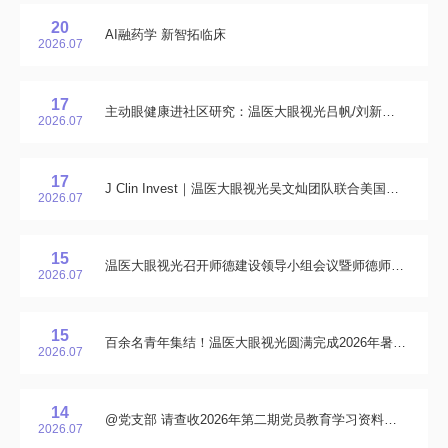
20
AI融药学 新智拓临床
2026.07
17
主动眼健康进社区研究：温医大眼视光吕帆/刘新婷教授团队最新研究成果助力眼病早知道，慢病早知晓
2026.07
17
J Clin Invest｜温医大眼视光吴文灿团队联合美国学者发现一类新型RPE细胞亚群
2026.07
15
温医大眼视光召开师德建设领导小组会议暨师德师风建设工作推进会
2026.07
15
百余名青年集结！温医大眼视光圆满完成2026年暑期志愿者岗前培训
2026.07
14
@党支部 请查收2026年第二期党员教育学习资料包！
2026.07