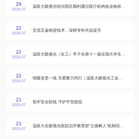
29
温医大眼视光绍兴院区顺利通过医疗机构执业验收并获批《医疗机构执业许可证》
2026.07
22
交流互鉴精进技术，深耕专科共促提升
2026.07
22
温医大眼视光（生工）学子在第十一届全国大学生生物医学工程创新设计竞赛中喜获佳绩
2026.07
22
情暖攻坚一线 关爱聚力同行｜温医大眼视光工会、妇联开启高峰期暖心慰问
2026.07
21
筑牢安全防线 守护平安医院
2026.07
21
温医大在眼视光医院召开教育部“立德树人”机制综合改革试点工作推进会
2026.07