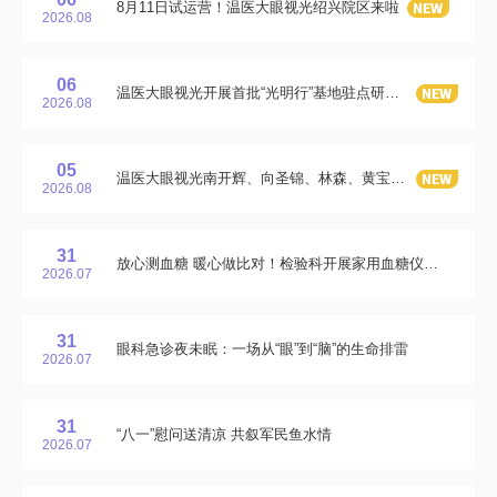
8月11日试运营！温医大眼视光绍兴院区来啦
2026.08
06
温医大眼视光开展首批“光明行”基地驻点研究生实践
2026.08
05
温医大眼视光南开辉、向圣锦、林森、黄宝珊等：扇环形微针向小梁网靶向共递送Nmnat1和NAM阻止青光眼下小梁网线粒体功能丧失
2026.08
31
放心测血糖 暖心做比对！检验科开展家用血糖仪公益比对活动
2026.07
31
眼科急诊夜未眠：一场从“眼”到“脑”的生命排雷
2026.07
31
“八一”慰问送清凉 共叙军民鱼水情
2026.07