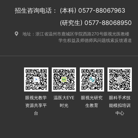
招生咨询电话：
(本科) 0577-88067963
(研究生) 0577-88068950
地址：浙江省温州市鹿城区学院西路270号眼视光医教楼
学生权益及师德师风问题线索反馈通道
眼视光教学
温医大EYE
眼视光研究
眼科手术技
资源共享平
时光
生教育
能模拟培训
台
中心