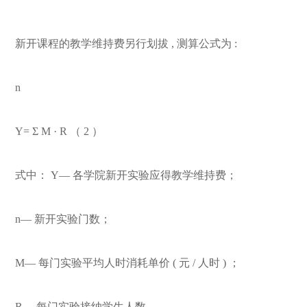
新开课程的教学维持费另行划拔
,
测算公式为
:
n
Y= Σ M · R
（
2
）
式中：
Y—
各学院新开实验应得教学维持费；
n—
新开实验门数；
M—
每门实验平均人时消耗单价
(
元
/
人时
)
；
R—
每门实验接纳学生人数