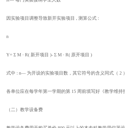
因实验项目调整导致新开实验项目
,
测算公式
:
n
Y= Σ M · R(
新开项目
)- Σ M · R(
原开项目
)
式中
: n—
为开设的实验项目数，其它符号的含义同式（
2
）
各单位应在每学年第一学期的第
15
周前填写好《教学维持费
（二）教学设备费
教学设备费用于购买单价
800
元以上的本专科教学用仪器设