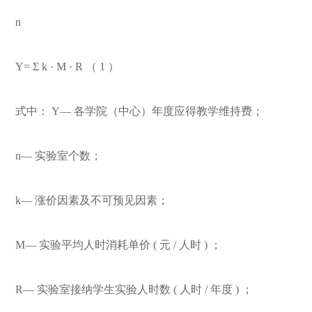
n
Y= Σ k · M · R
（
1
）
式中：
Y—
各学院（中心）年度应得教学维持费；
n—
实验室个数；
k—
涨价因素及不可预见因素；
M—
实验平均人时消耗单价
(
元
/
人时
)
；
R—
实验室接纳学生实验人时数
(
人时
/
年度
)
；