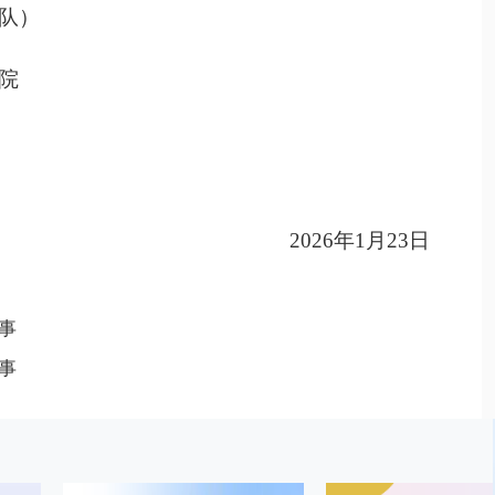
队）
院
20
2
6
年
1
月
23
日
事
事