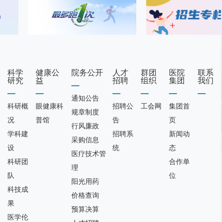
教
科学
健康公
院务公开
人才
群团
医院
联系
研究
益
招聘
组织
集团
我们
通知公告
科研概
眼健康科
招聘公
工会网
集团首
规章制度
况
普馆
告
页
行风廉政
学科建
招聘系
新闻动
采购信息
设
统
态
医疗技术管
科研团
合作单
理
队
位
阳光用药
科技成
价格查询
果
预算决算
医学伦