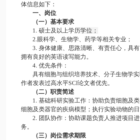
体信息
如下：
一、
岗位
（一）基本
要求
1.
硕士及以上学历
学位
；
2
.
眼科学、生物学、药学等相关专业
；
3.
身体
健康
、
思路清晰、有责任心，具有
拥有良好的英语读写能力。
4
.
优先条件：
具有细胞与组织培养技术、分子生物学实
作者发表过高水平
SCI
论文者优先。
（二）职责简述
1.
基础科研实验工作：协助负责细胞及类
细胞及类器官的疾病模型；执行实验动物的日
2
.
团队协作：
协助课题负责人推进项目进
务。
（三）岗位需求期限