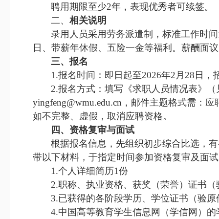
聘用期限至少
2
年，表现优秀者可续签。
二、
相关说明
录用人员采用劳务派遣制，标准工作时间
日、带薪年休假
、
五险一金等
福利
。薪酬面议
三
、报名
1.
报名时间：即日起
至
2
02
6
年
2
月
2
8
日，
2.
报名方式：
填写《求职人员情况表》（
yingfeng
@
wmu
.
edu.cn
，邮件主题格式需：应
如不完整、虚假，取消应聘资格。
四、资格复审与面试
根据报名信息，先组织初步
综合
比选，有
带以下材料，于指定
时间
参加资格复审及面试
1.
个人详细简历
1
份
2.
职称、执业资格、获奖（荣誉）证书（
3.
已获得的各阶段学历、学位证书（验原
4.
中国高等教育学生信息网（学信网）的