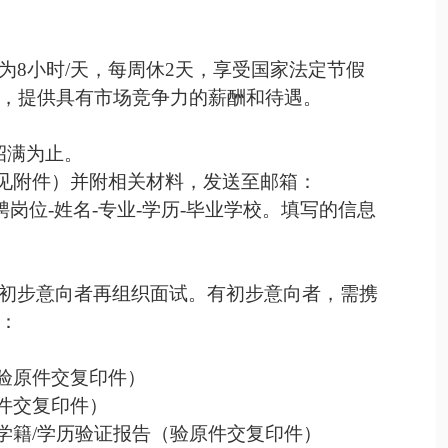
为
8
小时
/
天，每周休
2
天，享受
国家法定节假
，提供具有市场竞争力的薪酬和待遇。
招满为止
。
见附件）并附相关材料，发送至邮箱：
聘岗位
-
姓名
-
专业
-
学历
-
毕业学校。
填写的信息
初步意向者再
组织面试。有
初步意向者，需携
：
验原件交复印件）
件交复印件）
学籍
/
学历验证报告（验原件交复印件）