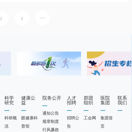
2
3
教
科学
健康公
院务公开
人才
群团
医院
联系
研究
益
招聘
组织
集团
我们
通知公告
科研概
眼健康科
招聘公
工会网
集团首
规章制度
况
普馆
告
页
行风廉政