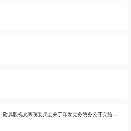
中共温州医科大学眼视光学院（生物医学工程学院）、附属眼视光医院委员会关于印发党务院务公开实施细则的通知