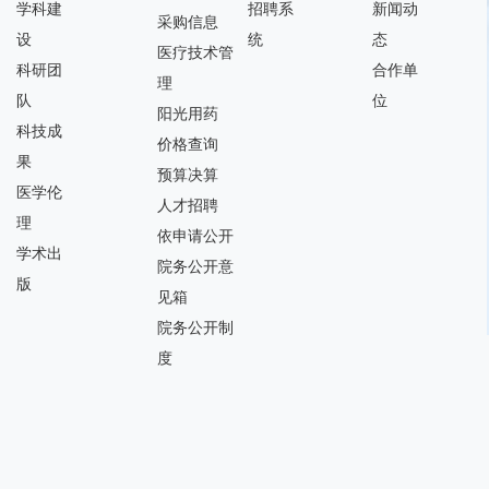
学科建
招聘系
新闻动
采购信息
设
统
态
医疗技术管
科研团
合作单
理
队
位
阳光用药
科技成
价格查询
果
预算决算
医学伦
人才招聘
理
依申请公开
学术出
院务公开意
版
见箱
院务公开制
度