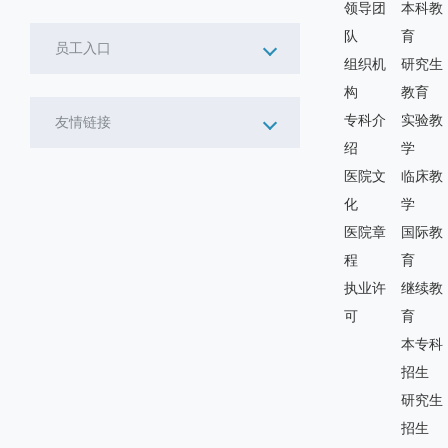
领导团
本科教
队
育
员工入口
组织机
研究生
构
教育
专科介
实验教
友情链接
绍
学
医院文
临床教
化
学
医院章
国际教
程
育
执业许
继续教
可
育
本专科
招生
研究生
招生