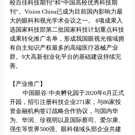
校百佳科技期刊”和“中国高校优秀科技期
刊”。
Vision China
已成为目前国内影响力最
大的眼科和视光学术会议之一。
8
项成果入
选国家科技部第二批国家科技计划重点科技
成果转化推广名单，形成我国眼视光领域拥
有自主知识产权最多的高端医疗器械产业
群。
9
大高新创业化平台的基础建设持续完
善。
【产业推广】
中国眼谷
·
中央孵化园于
2020
年
6
月正式
开园，招引注册科技企业
271
家，与
86
家投
资金融机构签订战略合作协议，与国内华
为、华润、珍视明以及国际蔡司、爱尔康、
强生等世界
500
强、眼科领域头部企业共建