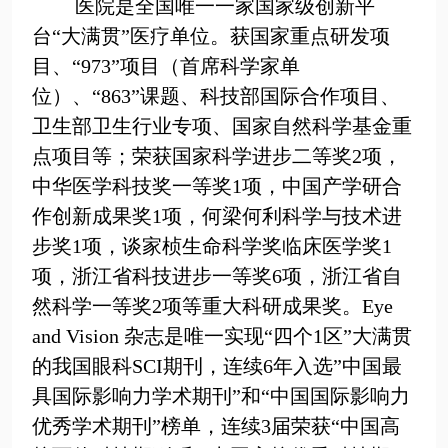
医院是全国唯一一家国家级创新平
台“大满贯”医疗单位。获国家重点研发项
目、“
973
”项目（首席科学家单
位）、“
863
”课题、科技部国际合作项目、
卫生部卫生行业专
项、国家自然科学基金重
点项目等；荣获国家科学进步二等奖
2
项，
中华医学科技奖一等奖
1
项，中国产学研合
作创新成果奖
1
项，何梁何利科学与技术进
步奖
1
项，谈家桢生命科学奖临床医学奖
1
项，浙江省科技进步一等奖
6
项，浙江省自
然科学一等奖
2
项等重大科研成果奖。
Eye
and Vision
杂
志是唯一实现“四个1区”大满贯
的我国眼科SCI期刊，连续6年入选”中国最
具国际影响力学术期刊”和“中国国际影响力
优秀学术期刊”榜单
，连续3届荣获“中国高