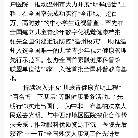
户医院。推动温州市大力开展“明眸皓齿”工
程，在全国率先成功实行“全市域、超百
万、高时效”的中小学生近视普查，率先在
全国建立儿童青少年数字化视觉健康档案，
领先全国创建近视防控
“
温州模式
”
，助推温
州入选全国唯一的儿童青少年视力健康管理
先行示范区。创办全国首家眼健康科普馆，
联盟单位达
53
家，入选首批全国科普教育基
地。
持续深入开展
“
川藏青健康光明工程
”
“
百名博士下基层
”
等眼健康服务活动。“光
明行”
3
次走出国门，为中非、布基纳法索人
民送去光明。与中西部地区医院深化合作帮
扶关系，推动眼科优质资源下沉。医院先后
获评“十一五”全国残疾人康复工作先进集