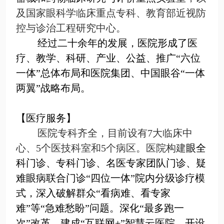
及国家眼科学临床重点专科、教育部近视防
控与诊治工程研究中心。
经过二十余年的发展，医院形成了医
疗、教学、科研、产业、公益、推广
“
六位
一体
”
总体布局和医院集团、中国眼谷
“
一体
两翼
”
战略布局。
【医疗服务】
医院专科齐全，目前设有
7
大临床中
心
、
5
个医技科室和
5
个病区。医院构建
眼全
科门诊、专科门诊、名医专家团队门诊、疑
难眼病联合门诊
“
四位一体
”
院内分级诊疗模
式，深入破解群众“看病难、看专家
难”等“急难愁盼”问题。深化
“
最多跑一
次
”
改革，建成
“
互联网
+”
智慧云医院，开设