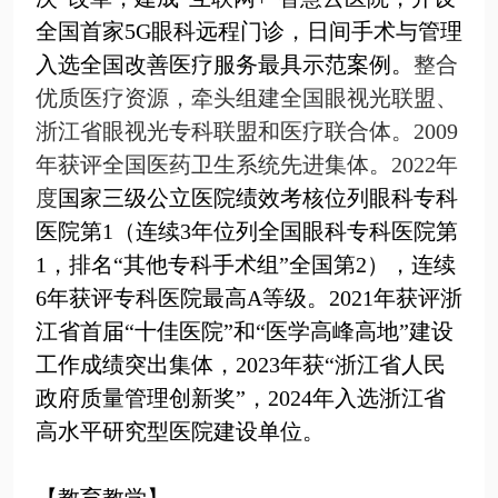
全国首家
5G
眼科远程门诊，日间手术与管理
入选全国改善医疗服务最具示范案例。
整合
优质医疗资源
，牵头组建全国眼视光联盟、
浙江省眼视光专科联盟和医疗联合体。
2009
年获评全国医药卫生系统先进集体。
2022
年
度
国家三级公立医院绩效考核位列眼科专科
医院第
1
（
连续3年位列全国眼科专科医院第
1，排名“其他专科手术组”全国第2
）
，连续
6
年获评专科医院最高
A
等级。
2021
年获评浙
江省首届
“
十佳医院
”
和“医学高峰高地”建设
工作成绩突出集体，
2023
年获“浙江省人民
政府质量管理创新奖”，
2024
年入选浙江省
高水平研究型医院建设单位。
【教育教学】