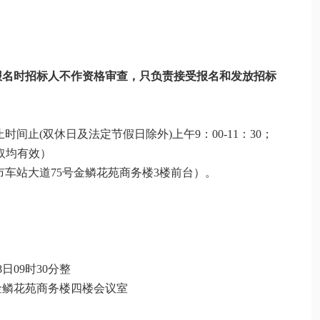
报名时
招标人
不作资格审查，只负责接受报名和发放
招标
止时间止
(双休日及法定节假日除外)上午9：00-11：30；
获取均有效）
市车站大道
75号金鳞花苑商务楼3楼前台）。
8
日
09
时
3
0分整
金鳞花苑商务楼四楼会议室