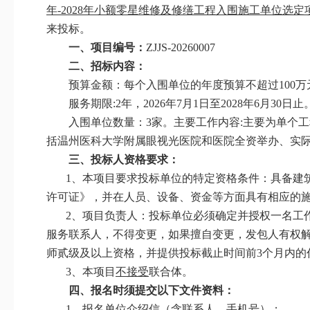
年-2028年小额零星维修及修缮工程入围施工单位选定
来投标。
一、
项目编号：
ZJJS-20260007
二、
招标
内容：
预算金额：每个入围单位的年度预算不超过
100
服务期限
:2年，2026年7月1日
至
2028年6月30日止
入围单位数
量：
3家。主要工作
内容
:主要为单个
括温
州医科大学附属眼视光医院和医院全资举办、
实
三、
投标人资格要求：
1、
本项目要求投标单位的特定资格条件：具备建
许可证》，并在人员、设备、资金等方面具有相应的
2、
项目负责人：投标单位必须确定并授权一名工
服务联系人，不得变更，如果擅自变更，发包人有权
师贰级及以上资格，并提供投标截止时间前
3个月内的
3、
本项目
不接受
联合体。
四、
报名时须提交以下文件资料：
1、
报名单位介绍信（含
联系人、手机号）
；