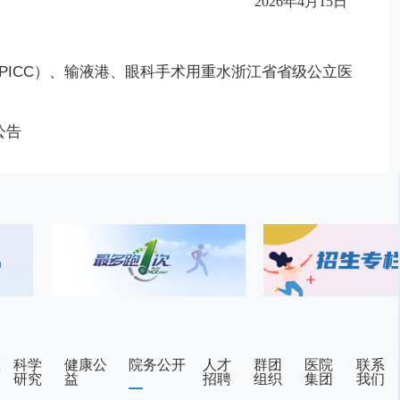
202
6
年
4
月
15
日
PICC）、输液港、眼科手术用重水浙江省省级公立医
公告
教
科学
健康公
院务公开
人才
群团
医院
联系
研究
益
招聘
组织
集团
我们