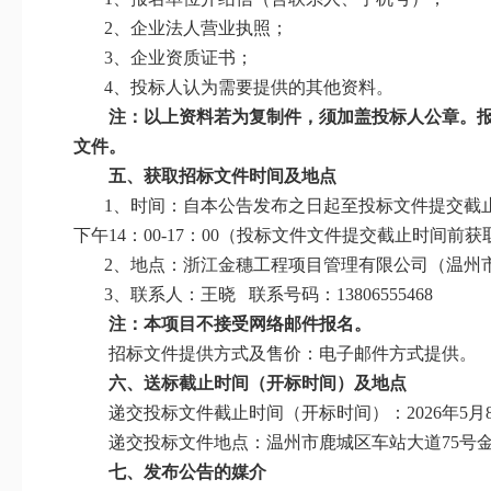
2、
企业法人营业执照；
3、
企业资质证书；
4、
投标人认为需要提供的其他资料。
注：以上资料若为复制件，须加盖投标人公章。
文件
。
五、
获取招标文件时间及地点
1、
时间：自本公告发布之日起至投标文件提交截
下午14：00-17：00（投标文件文件提交截止时间前
2、
地点：浙江金穗工程项目管理有限公司（温州
3、
联系人：王晓
联系号码：
13806555468
注
：
本项目
不
接受网络邮件报名。
招标文件
提供方式及售价：电子邮件方式提供。
六、
送标截止时间
（开标时间）
及地点
递交投标文件截止时间（开标时间）：
202
6
年
5
月
递交投标文件地点：温州市鹿城区车站大道
75号
七、
发布公告的媒介