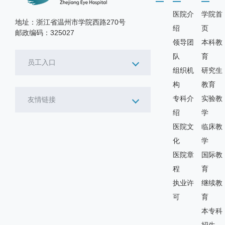
医院介
学院首
地址：浙江省温州市学院西路270号
绍
页
邮政编码：325027
领导团
本科教
队
育
员工入口
组织机
研究生
构
教育
专科介
实验教
友情链接
绍
学
医院文
临床教
化
学
医院章
国际教
程
育
执业许
继续教
可
育
本专科