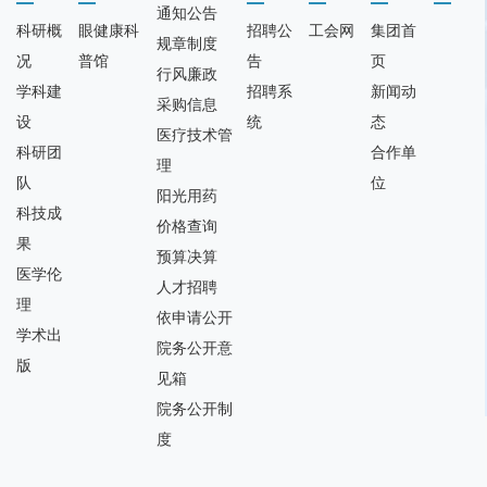
通知公告
科研概
眼健康科
招聘公
工会网
集团首
规章制度
况
普馆
告
页
行风廉政
学科建
招聘系
新闻动
采购信息
设
统
态
医疗技术管
科研团
合作单
理
队
位
阳光用药
科技成
价格查询
果
预算决算
医学伦
人才招聘
理
依申请公开
学术出
院务公开意
版
见箱
院务公开制
度