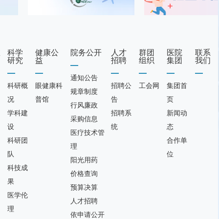
教
科学
健康公
院务公开
人才
群团
医院
联系
研究
益
招聘
组织
集团
我们
通知公告
科研概
眼健康科
招聘公
工会网
集团首
规章制度
况
普馆
告
页
行风廉政
学科建
招聘系
新闻动
采购信息
设
统
态
医疗技术管
科研团
合作单
理
队
位
阳光用药
科技成
价格查询
果
预算决算
医学伦
人才招聘
理
依申请公开