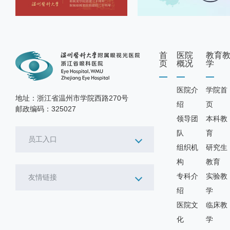
首
医院
教育
页
概况
学
医院介
学院首
地址：浙江省温州市学院西路270号
绍
页
邮政编码：325027
领导团
本科教
队
育
员工入口
组织机
研究生
构
教育
专科介
实验教
友情链接
绍
学
医院文
临床教
化
学