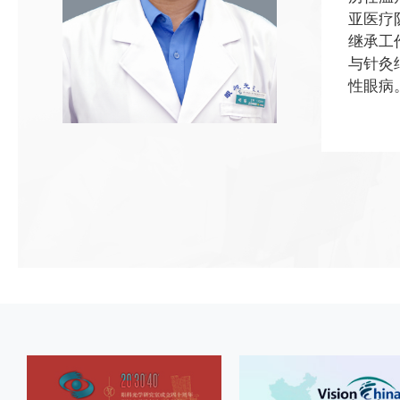
亚医疗
继承工
与针灸
性眼病