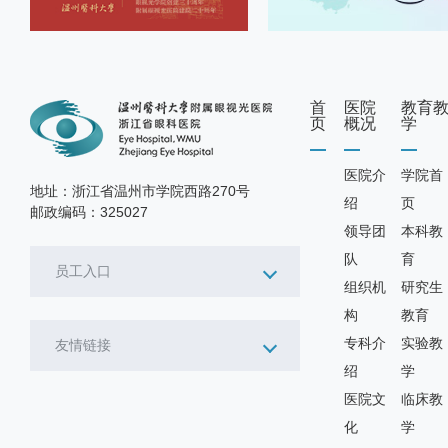
首
医院
教育
页
概况
学
医院介
学院首
地址：浙江省温州市学院西路270号
绍
页
邮政编码：325027
领导团
本科教
队
育
员工入口
组织机
研究生
构
教育
专科介
实验教
友情链接
绍
学
医院文
临床教
化
学