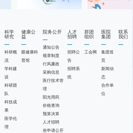
教
科学
健康公
院务公开
人才
群团
医院
联系
研究
益
招聘
组织
集团
我们
通知公告
科研概
眼健康科
招聘公
工会网
集团首
规章制度
况
普馆
告
页
行风廉政
学科建
招聘系
新闻动
采购信息
设
统
态
医疗技术管
科研团
合作单
理
队
位
阳光用药
科技成
价格查询
果
预算决算
医学伦
人才招聘
理
依申请公开