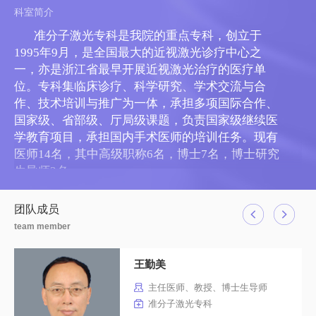
科室简介
准分子激光专科是我院的重点专科，创立于
1995年9月，是全国最大的近视激光诊疗中心之
一，亦是浙江省最早开展近视激光治疗的医疗单
位。专科集临床诊疗、科学研究、学术交流与合
作、技术培训与推广为一体，承担多项国际合作、
国家级、省部级、厅局级课题，负责国家级继续医
学教育项目，承担国内手术医师的培训任务。现有
医师14名，其中高级职称6名，博士7名，博士研究
生导师3名。
本专科主持完成多项国际合作、国家级、省部
级、厅局级项目，牵头及参与制定多项屈光手术相
团队成员
关指南和标准，获得多项国家发明专利，成功研发
team member
具有独立知识产权的智能型大型准分子激光屈光治
疗仪及角膜地形图（分获国家第Ⅲ类及II类医疗器
王勤美
械注册证）。科室成员作为骨干成员获得国家级教
主任医师、教授、博士生导师
学成果奖二等奖、中华医学科技奖一等奖、浙江省
准分子激光专科
科技进步一、二等奖、浙江省医药卫生科技奖一等