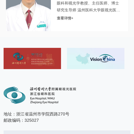
奖及温州市科学技术进步奖等。2020年获批温州市
眼科和视光学教授、主任医师、博士
首批重点实验室。
研究生导师 温州医科大学眼视光医院
本专科年门诊量约7万余人次，年激光手术量超
集团副总院长、首席医疗官，原温州
查看详情+
医科大学附属眼视光医院执行院长。
1.4万例。目前已成功治疗近视、散光和远视等屈
中华医学会眼科学分会专家会员、角
光不正18万例。主要开展全飞秒激光、飞秒激光
膜病学组委员，原角膜病学组副组
LASIK、Smart全激光等各类角膜屈光手术以及角
长。获国家科技进步二等奖一次，国
膜胶原交联术、复杂角膜屈光修复和老视角膜屈光
家教学成果二等奖三次，主持获浙江
手术等个体化屈光手术，是首家同时掌握四种全飞
省科技进步一等奖一次，主持屈光手
秒角膜激光手术技术的专科团队。
术领域国家“十五”攻关和眼科精密设备
本专科拥有4间手术室，配备国内外最先进的检
研发的“十二五”支撑等重大课题多项，
查和治疗设备，并配备专用宣教室，定期对术前及
发表论文300多篇，其中SCI...
术后的患者开展宣教工作，并且设置云医院、亮晶
晶俱乐部等服务部门，提高医患沟通的效率，为患
者提供全方位的服务和支持。
地址：浙江省温州市学院西路270号
邮政编码：325027