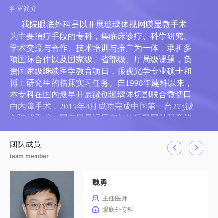
科室简介
我院眼底外科是以开展玻璃体视网膜显微手术
为主要治疗手段的专科，集临床诊疗、科学研究、
学术交流与合作、技术培训与推广为一体，承担多
项国际合作以及国家级、省部级、厅局级课题，负
责国家级继续医学教育项目，眼视光学专业硕士和
博士研究生的临床实习任务。自1998年建科以来，
本专科在国内最早开展微创玻璃体切割联合微切口
白内障手术，2015年4月成功完成中国第一台27g微
创玻切手术，国内最早运用空气治疗视网膜脱离的
医院之一，国内首先开展表麻下27g微创玻切手
术、27g飞蚊症微创玻切术；并在国内较早开展了
团队成员
大批新技术，如视网膜下注药、折叠式人工玻璃体
team member
球囊植入、27G微创玻璃体切除（全国首例）、特
色人工晶体巩膜挂钩固定术（国际发明专利）、晶
魏勇
体全脱位串烧手术（国际发明专利）等个性化诊
主任医师
疗，使许多以往无法医治的眼底、眼外伤复杂疑难
眼底外专科
病症得到成功的救治。本科目前已跻身国内一流行