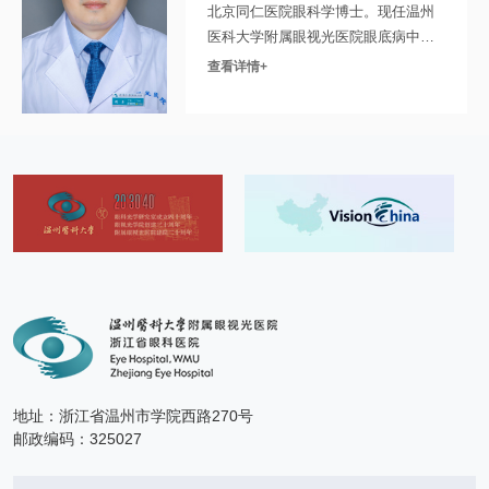
列，成为国内颇具知名度的眼底外科专科。
北京同仁医院眼科学博士。现任温州
本科能治疗各种难治性玻璃体视网膜疾病，特
医科大学附属眼视光医院眼底病中心
别是多次复发视网膜脱离、术后未闭合黄斑裂孔、
科研副主任、眼底外二科主任
查看详情+
（兼）。兼任中华医学会眼科学分会
复杂糖尿病性视网膜病变、高度近视黄斑劈裂（裂
眼外伤学组、中国医师协会眼科医师
孔）、PCV、出血性视网膜脱离、晶体脱位、玻璃
分会眼底病学组及中国中西医结合眼
体混浊、复杂白内障、各类黄斑病变、眼外伤二期
科专业委员会眼肿瘤学组等7大国家级
处理及飞蚊症FOV治疗。全科同仁以挑战疑难眼
学术组织委员。擅长复杂眼底病的临
病、救治濒危眼球为己任，业务上精益求精，科研
床诊断和治疗，尤其擅长糖尿病视网
上勇于探索，以不断创新的进取精神为各类眼底病
膜病变、视网膜脱离、黄斑疾病、复
患者送去光明。
杂眼外伤及眼内肿瘤的微创玻璃体视
网膜手术。具有极高的黄斑裂孔一次
性闭合率（超过90%...
地址：浙江省温州市学院西路270号
邮政编码：325027